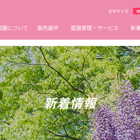
文字
サイズ
標
霊園について
販売墓所
霊園管理・サービス
新
新着情報